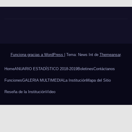
Funciona gracias a WordPress
|
Tema: News Int de
Themeansar
.
Home
ANUARIO ESTADÍSTICO 2018-2019
Boletines
Contáctanos
Funciones
GALERIA MULTIMEDIA
La Institución
Mapa del Sitio
Reseña de la Institución
Video