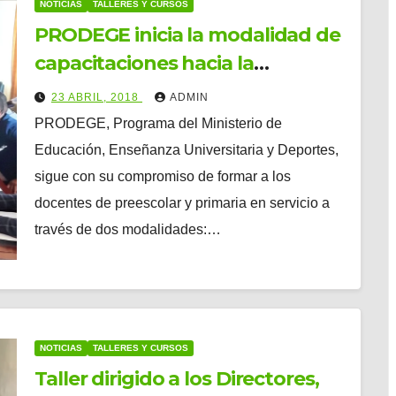
NOTICIAS
TALLERES Y CURSOS
PRODEGE inicia la modalidad de
capacitaciones hacia la
obtención del Certificado de
23 ABRIL, 2018
ADMIN
Aptitud Pedagógica (CAP) a
PRODEGE, Programa del Ministerio de
través de los círculos/redes
Educación, Enseñanza Universitaria y Deportes,
docentes con un taller dirigido a
sigue con su compromiso de formar a los
los coordinadores y secretarios
docentes de preescolar y primaria en servicio a
de circulos/redes y los
través de dos modalidades:…
inspectores y coordinadores de
preescolar.
NOTICIAS
TALLERES Y CURSOS
Taller dirigido a los Directores,