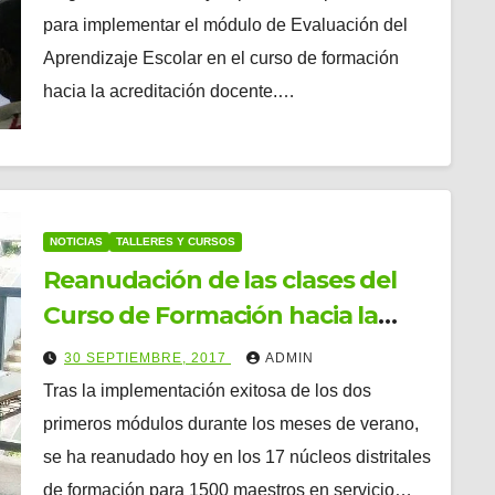
de formación hacia la
para implementar el módulo de Evaluación del
acreditación.
Aprendizaje Escolar en el curso de formación
hacia la acreditación docente.…
NOTICIAS
TALLERES Y CURSOS
Reanudación de las clases del
Curso de Formación hacia la
Acreditación.
30 SEPTIEMBRE, 2017
ADMIN
Tras la implementación exitosa de los dos
primeros módulos durante los meses de verano,
se ha reanudado hoy en los 17 núcleos distritales
de formación para 1500 maestros en servicio…