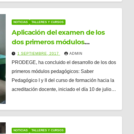
NOTICIAS
TALLERES Y CURSOS
Aplicación del examen de los
dos primeros módulos
pedagógicos: Saber Pedagógico
1 SEPTIEMBRE, 2017
ADMIN
I y II del curso de formación
PRODEGE, ha concluido el desarrollo de los dos
hacia la acreditación.
primeros módulos pedagógicos: Saber
Pedagógico I y II del curso de formación hacia la
acreditación docente, iniciado el día 10 de julio…
NOTICIAS
TALLERES Y CURSOS