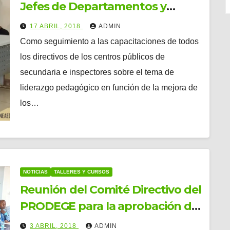
Jefes de Departamentos y
algunos docentes
17 ABRIL, 2018
ADMIN
experimentados de los centros
Como seguimiento a las capacitaciones de todos
públicos de secundaria de todo
los directivos de los centros públicos de
el país sobre las metodologías
secundaria e inspectores sobre el tema de
actualizadas de la enseñanza de
liderazgo pedagógico en función de la mejora de
Ciencias Naturales.
los…
NOTICIAS
TALLERES Y CURSOS
Reunión del Comité Directivo del
PRODEGE para la aprobación del
Plan de Trabajo 2018.
3 ABRIL, 2018
ADMIN