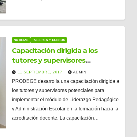
NOTICIAS
TALLERES Y CURSOS
Capacitación dirigida a los
tutores y supervisores
potenciales para implementar el
11 SEPTIEMBRE, 2017
ADMIN
módulo de Liderazgo
PRODEGE desarrolla una capacitación dirigida a
Pedagógico y Administración
los tutores y supervisores potenciales para
Escolar en la formación hacia la
implementar el módulo de Liderazgo Pedagógico
acreditación.
y Administración Escolar en la formación hacia la
acreditación docente. La capacitación…