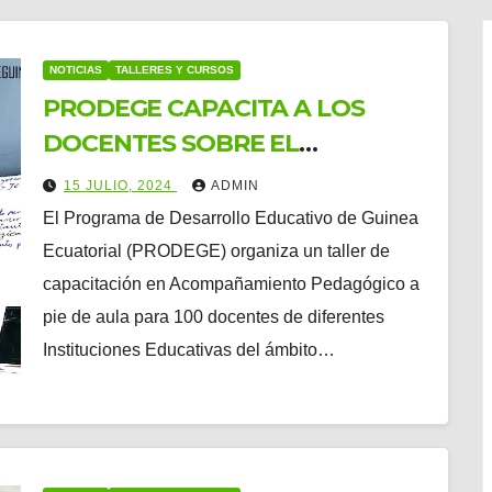
NOTICIAS
TALLERES Y CURSOS
PRODEGE CAPACITA A LOS
DOCENTES SOBRE EL
ACOMPAÑAMIENTO
15 JULIO, 2024
ADMIN
PEDAGÓGICO A PIE DE AULA
El Programa de Desarrollo Educativo de Guinea
DEL 15 AL 20 DE JULIO 2024 EN
Ecuatorial (PRODEGE) organiza un taller de
BATA Y MALABO
capacitación en Acompañamiento Pedagógico a
pie de aula para 100 docentes de diferentes
Instituciones Educativas del ámbito…