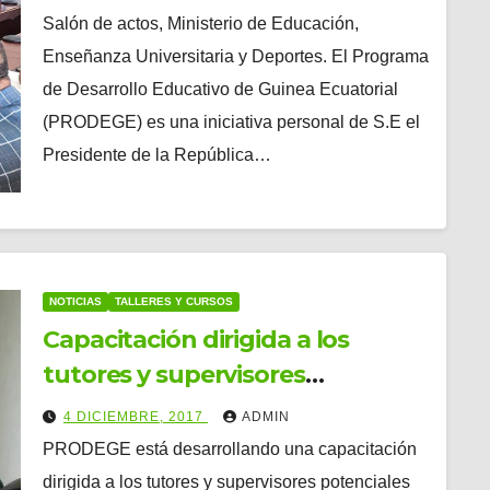
Salón de actos, Ministerio de Educación,
Enseñanza Universitaria y Deportes. El Programa
de Desarrollo Educativo de Guinea Ecuatorial
(PRODEGE) es una iniciativa personal de S.E el
Presidente de la República…
NOTICIAS
TALLERES Y CURSOS
Capacitación dirigida a los
tutores y supervisores
potenciales para implementar el
4 DICIEMBRE, 2017
ADMIN
módulo de Evaluación del
PRODEGE está desarrollando una capacitación
Aprendizaje Escolar en el curso
dirigida a los tutores y supervisores potenciales