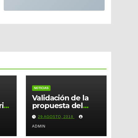
NOTICIAS
Validación de la
rio
propuesta del
diseño
29 AGOSTO, 2018
organizacional
para la creación
ADMIN
del ente