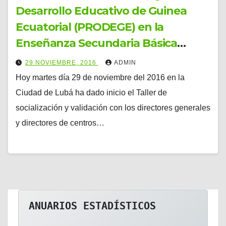
Desarrollo Educativo de Guinea
Ecuatorial (PRODEGE) en la
Enseñanza Secundaria Básica
(ESBA) dirigido a los directivos del
29 NOVIEMBRE, 2016
ADMIN
Ministerio de Educación y Ciencia
Hoy martes día 29 de noviembre del 2016 en la
(MEC).
Ciudad de Lubá ha dado inicio el Taller de
socialización y validación con los directores generales
y directores de centros…