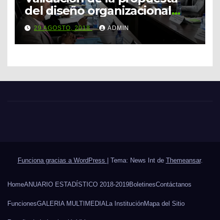
del diseño organizacional
para la creación del ente
29 AGOSTO, 2018
ADMIN
autónomo encargado de la
sostenibilidad de los logros
de PRODEGE.
Funciona gracias a WordPress
|
Tema: News Int de
Themeansar
.
Home
ANUARIO ESTADÍSTICO 2018-2019
Boletines
Contáctanos
Funciones
GALERIA MULTIMEDIA
La Institución
Mapa del Sitio